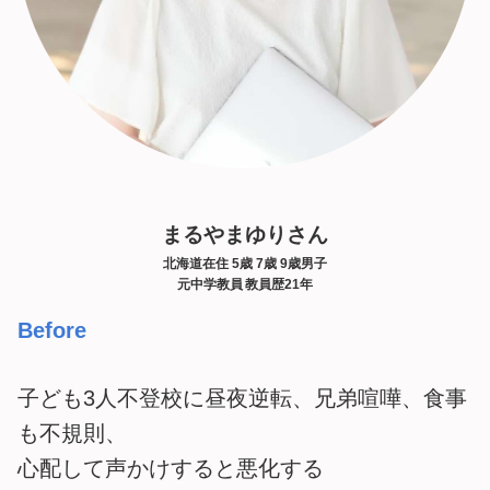
まるやまゆりさん
北海道在住 5歳 7歳 9歳男子
元中学教員 教員歴21年
Before
子ども3人不登校に昼夜逆転、兄弟喧嘩、食事
も不規則、
心配して声かけすると悪化する