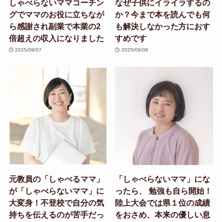
しゃべらないママコーチン
なぜ子供にイライラするの
グでママのお役に立ちなが
か？今まで本を読んでも何
ら感謝され副業で本業の2
も解決しなかった方におす
倍超えの収入になりました
すめです
2025/09/07
2025/09/06
元教員の「しゃべるママ」
「しゃべらないママ」にな
が「しゃべらないママ」に
ったら、 勉強も自ら開始！
大変身！不登校で自分の気
陸上大会では県１位の成績
持ちを伝えるのが苦手だっ
をおさめ、本来の優しい息