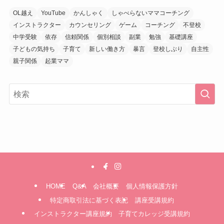
OL越え
YouTube
かんしゃく
しゃべらないママコーチング
インストラクター
カウンセリング
ゲーム
コーチング
不登校
中学受験
依存
信頼関係
個別相談
副業
勉強
基礎講座
子どもの気持ち
子育て
新しい働き方
暴言
登校しぶり
自主性
親子関係
起業ママ
HOME
Q&A
会社概要
個人情報保護方針
特定商取引法に基づく表記
講座受講規約
インストラクター講座規約
子育てカレッジ受講規約